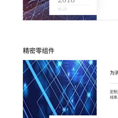
01
-
23
精密零组件
定制
线束
和技