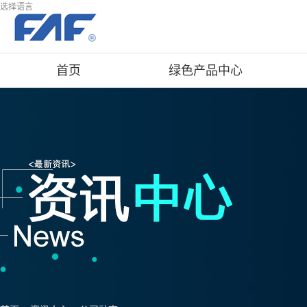
选择语言
首页
绿色产品中心