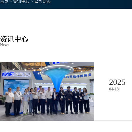
首页
>
资讯中心
>
公司动态
资讯中心
News
2025
04
-
18