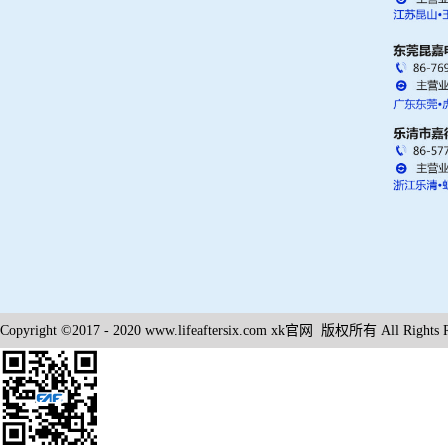
Copyright ©2017 - 2020 www.lifeaftersix.com xk官网 版权所