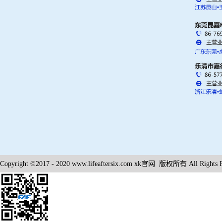
Copyright ©2017 - 2020 www.lifeaftersix.com xk官网 版权所