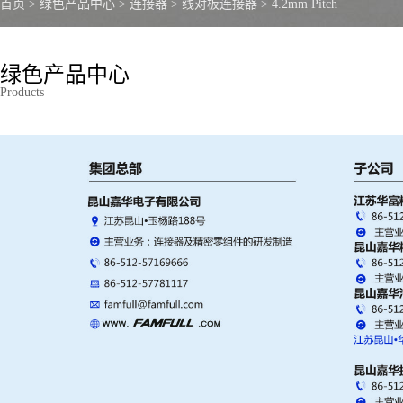
首页
>
绿色产品中心
>
连接器
>
线对板连接器
>
4.2mm Pitch
绿色产品中心
Products