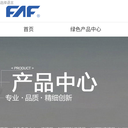
选择语言
首页
绿色产品中心