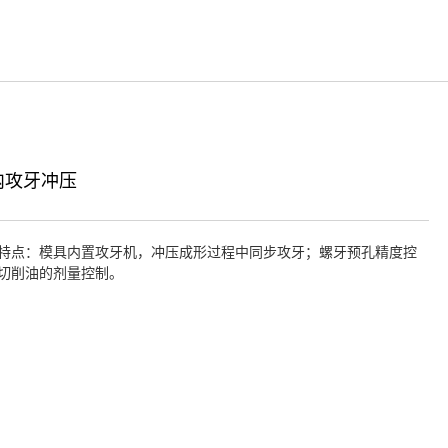
内攻牙冲压
特点：模具内置攻牙机，冲压成形过程中同步攻牙；螺牙预孔精度控
切削油的剂量控制。